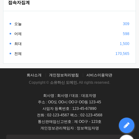
접속자집계
오늘
309
어제
598
최대
1,500
전체
170,565
회사소개
개인정보처리방침
서비스이용약관
Copyright ©
소유하신 도메인.
All rights reserved.
회사명 : 회사명 / 대표 : 대표자명
주소 : OO도 OO시 OO구 OO동 123-45
사업자 등록번호 : 123-45-67890
전화 : 02-123-4567 팩스 : 02-123-4568
통신판매업신고번호 : 제 OO구 - 123호
개인정보관리책임자 : 정보책임자명