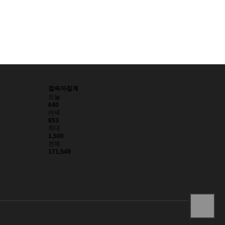
접속자집계
오늘
640
어제
653
최대
1,500
전체
171,549