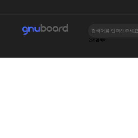
인기검색어
‹
›