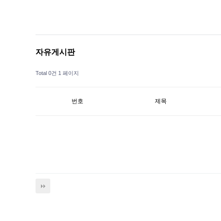
‹
›
자유게시판
Total 0건
1 페이지
번호
제목