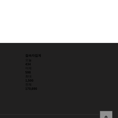
접속자집계
오늘
434
어제
598
최대
1,500
전체
170,690