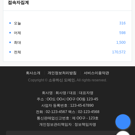
접속자집계
오늘
316
어제
598
최대
1,500
전체
170,572
회사소개
개인정보처리방침
서비스이용약관
Copyright ©
소유하신 도메인.
All rights reserved.
회사명 : 회사명 / 대표 : 대표자명
주소 : OO도 OO시 OO구 OO동 123-45
사업자 등록번호 : 123-45-67890
전화 : 02-123-4567 팩스 : 02-123-4568
통신판매업신고번호 : 제 OO구 - 123호
개인정보관리책임자 : 정보책임자명