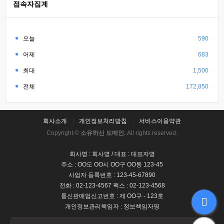
접속자집계
오늘
590
어제
683
최대
1,500
전체
172,850
회사소개
개인정보처리방침
서비스이용약관
Copyright ©
소유하신 도메인.
All rights reserved.
회사명 : 회사명 / 대표 : 대표자명
주소 : OO도 OO시 OO구 OO동 123-45
사업자 등록번호 : 123-45-67890
전화 : 02-123-4567 팩스 : 02-123-4568
통신판매업신고번호 : 제 OO구 - 123호
개인정보관리책임자 : 정보책임자명