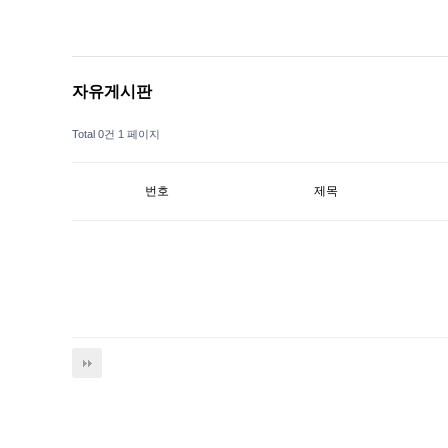
‹
›
자유게시판
Total 0건
1 페이지
번호
제목