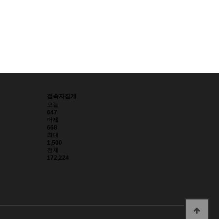
접속자집계
오늘
647
어제
668
최대
1,500
전체
172,224