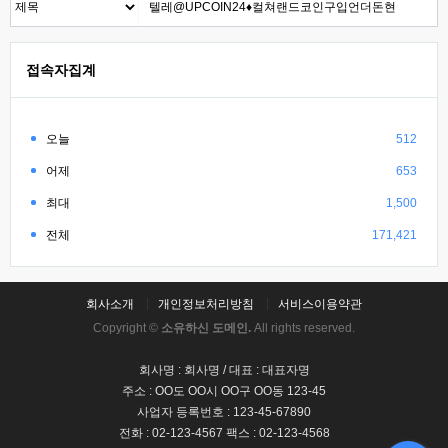
접속자집계
오늘
512
어제
653
최대
1,500
전체
171,421
회사소개
개인정보처리방침
서비스이용약관
Copyright ©
소유하신 도메인.
All rights reserved.
회사명 : 회사명 / 대표 : 대표자명
주소 : OO도 OO시 OO구 OO동 123-45
사업자 등록번호 : 123-45-67890
전화 : 02-123-4567 팩스 : 02-123-4568