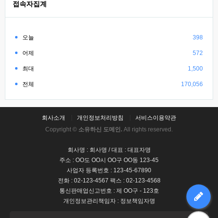
접속자집계
오늘
398
어제
572
최대
1,500
전체
170,056
회사소개
개인정보처리방침
서비스이용약관
Copyright ©
소유하신 도메인.
All rights reserved.
회사명 : 회사명 / 대표 : 대표자명
주소 : OO도 OO시 OO구 OO동 123-45
사업자 등록번호 : 123-45-67890
전화 : 02-123-4567 팩스 : 02-123-4568
통신판매업신고번호 : 제 OO구 - 123호
개인정보관리책임자 : 정보책임자명