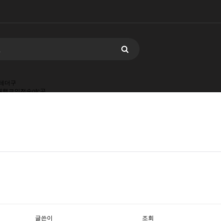
드테더구
송대행코인전송otc공
입코인
인국내거
글쓴이
조회