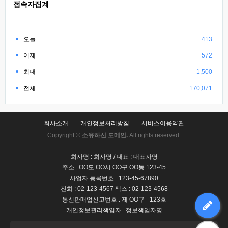
접속자집계
오늘
413
어제
572
최대
1,500
전체
170,071
회사소개
개인정보처리방침
서비스이용약관
Copyright ©
소유하신 도메인.
All rights reserved.
회사명 : 회사명 / 대표 : 대표자명
주소 : OO도 OO시 OO구 OO동 123-45
사업자 등록번호 : 123-45-67890
전화 : 02-123-4567 팩스 : 02-123-4568
통신판매업신고번호 : 제 OO구 - 123호
개인정보관리책임자 : 정보책임자명