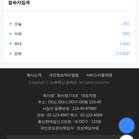
접속자집계
오늘
253
어제
668
최대
1,500
전체
171,830
회사소개
개인정보처리방침
서비스이용약관
Copyright ©
소유하신 도메인.
All rights reserved.
회사명 : 회사명 / 대표 : 대표자명
주소 : OO도 OO시 OO구 OO동 123-45
사업자 등록번호 : 123-45-67890
전화 : 02-123-4567 팩스 : 02-123-4568
통신판매업신고번호 : 제 OO구 - 123호
개인정보관리책임자 : 정보책임자명