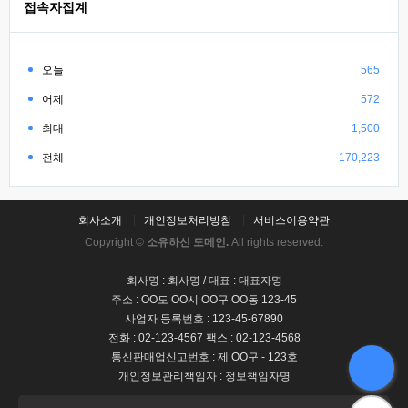
접속자집계
오늘
565
어제
572
최대
1,500
전체
170,223
회사소개
개인정보처리방침
서비스이용약관
Copyright ©
소유하신 도메인.
All rights reserved.
회사명 : 회사명 / 대표 : 대표자명
주소 : OO도 OO시 OO구 OO동 123-45
사업자 등록번호 : 123-45-67890
전화 : 02-123-4567 팩스 : 02-123-4568
통신판매업신고번호 : 제 OO구 - 123호
개인정보관리책임자 : 정보책임자명