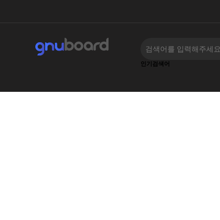
인기검색어
‹
›