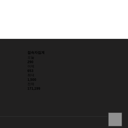
접속자집계
오늘
290
어제
653
최대
1,500
전체
171,199