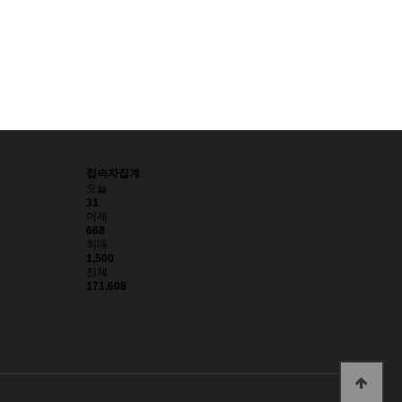
접속자집계
오늘
31
어제
668
최대
1,500
전체
171,608