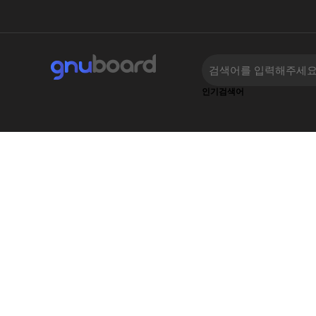
인기검색어
‹
›