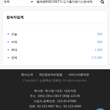
접속자집계
오늘
508
어제
668
최대
1,500
전체
172,085
회사소개
개인정보처리방침
서비스이용약관
Copyright ©
소유하신 도메인.
All rights reserved.
회사명 : 회사명 / 대표 : 대표자명
주소 : OO도 OO시 OO구 OO동 123-45
사업자 등록번호 : 123-45-67890
전화 : 02-123-4567 팩스 : 02-123-4568